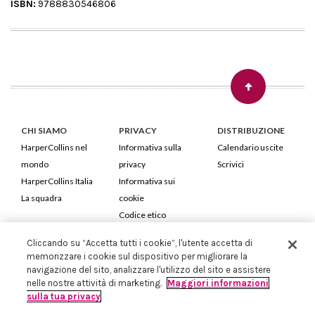
ISBN:
9788830546806
CHI SIAMO
PRIVACY
DISTRIBUZIONE
HarperCollins nel
Informativa sulla
Calendario uscite
mondo
privacy
Scrivici
HarperCollins Italia
Informativa sui
La squadra
cookie
Codice etico
Cliccando su “Accetta tutti i cookie”, l'utente accetta di
HarperCollins Italia S.p.A. Viale Monte Nero, 84 - 20135 Milano
memorizzare i cookie sul dispositivo per migliorare la
Cod. Fiscale e P.IVA 05946780151 - Capitale Sociale 258.250 €
navigazione del sito, analizzare l'utilizzo del sito e assistere
Iscritta in Milano al Registro delle imprese nr.198004 e REA nr.1051898
nelle nostre attività di marketing.
Maggiori informazioni
sulla tua privacy