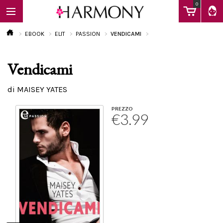
0
EBOOK
ELIT
PASSION
VENDICAMI
Vendicami
EBOOK
di MAISEY YATES
LIBRI
PREZZO
€3.99
Calendario
FAQ