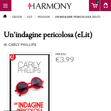
0
EBOOK
ELIT
PASSION
UN'INDAGINE PERICOLOSA (ELIT)
Un'indagine pericolosa (eLit)
EBOOK
di CARLY PHILLIPS
LIBRI
PREZZO
€3.99
Calendario
FAQ