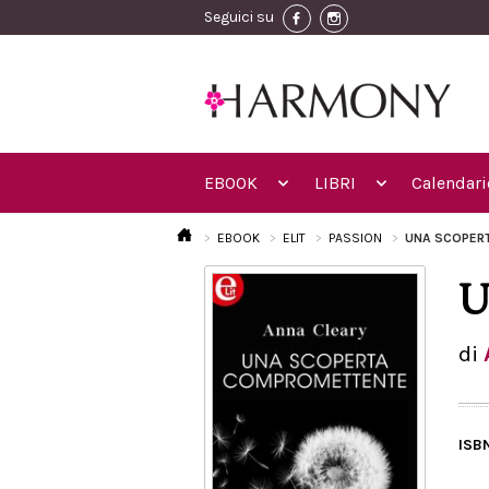
Seguici su
EBOOK
LIBRI
Calendari
EBOOK
ELIT
PASSION
UNA SCOPER
U
di
ISB