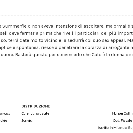
e Summerfield non aveva intenzione di ascoltare, ma ormai è 
sell deve fermarla prima che riveli i particolari del più importa
iso: terrà Cate molto vicino e la sedurrà col suo sex appeal. M
plice e spontanea, riesce a penetrare la corazza di arrogante m
 cuore. Basterà questo per convincerlo che Cate è la donna giu
DISTRIBUZIONE
privacy
Calendario uscite
HarperCollins
ookie
Scrivici
Cod. Fiscale
Iscritta in Milano al