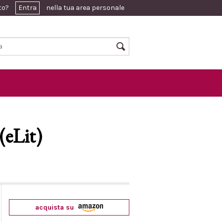
ato?
Entra
nella tua area personale
(eLit)
acquista su