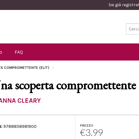
Sei già registr
o
FAQ
TA COMPROMETTENTE (ELIT)
na scoperta compromettente 
ANNA CLEARY
PREZZO
N:
9788858981900
€3.99