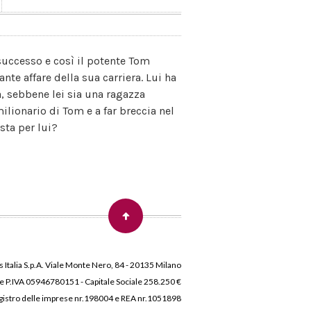
successo e così il potente Tom
nte affare della sua carriera. Lui ha
a, sebbene lei sia una ragazza
ilionario di Tom e a far breccia nel
sta per lui?
 Italia S.p.A. Viale Monte Nero, 84 - 20135 Milano
 e P.IVA 05946780151 - Capitale Sociale 258.250 €
 Registro delle imprese nr.198004 e REA nr.1051898