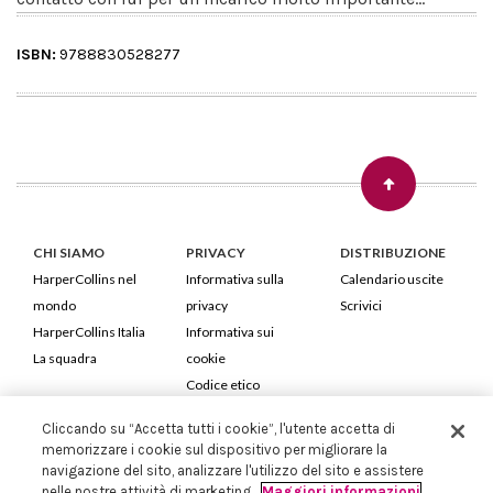
ISBN:
9788830528277
CHI SIAMO
PRIVACY
DISTRIBUZIONE
HarperCollins nel
Informativa sulla
Calendario uscite
mondo
privacy
Scrivici
HarperCollins Italia
Informativa sui
La squadra
cookie
Codice etico
Cliccando su “Accetta tutti i cookie”, l'utente accetta di
HarperCollins Italia S.p.A. Viale Monte Nero, 84 - 20135 Milano
memorizzare i cookie sul dispositivo per migliorare la
Cod. Fiscale e P.IVA 05946780151 - Capitale Sociale 258.250 €
navigazione del sito, analizzare l'utilizzo del sito e assistere
Iscritta in Milano al Registro delle imprese nr.198004 e REA nr.1051898
nelle nostre attività di marketing.
Maggiori informazioni