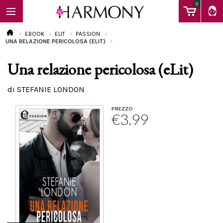
0
EBOOK
ELIT
PASSION
UNA RELAZIONE PERICOLOSA (ELIT)
Una relazione pericolosa (eLit)
EBOOK
di STEFANIE LONDON
LIBRI
PREZZO
€3.99
Calendario
FAQ