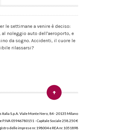
er le settimane a venire è deciso:
, al noleggio auto dell'aeroporto, e
ino da sogno. Accidenti, il cuore le
bile rilassarsi?
 Italia S.p.A. Viale Monte Nero, 84 - 20135 Milano
 e P.IVA 05946780151 - Capitale Sociale 258.250 €
 Registro delle imprese nr.198004 e REA nr.1051898