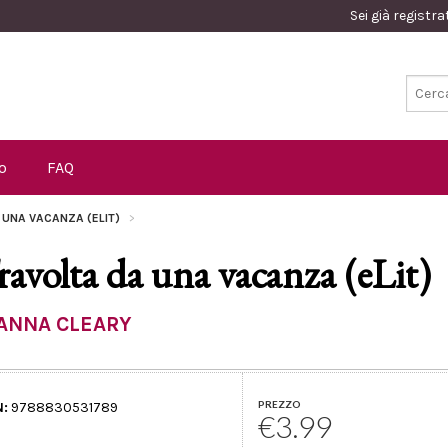
Sei già registr
o
FAQ
 UNA VACANZA (ELIT)
ravolta da una vacanza (eLit)
ANNA CLEARY
PREZZO
N:
9788830531789
€3.99