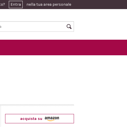
ato?
Entra
nella tua area personale
acquista su