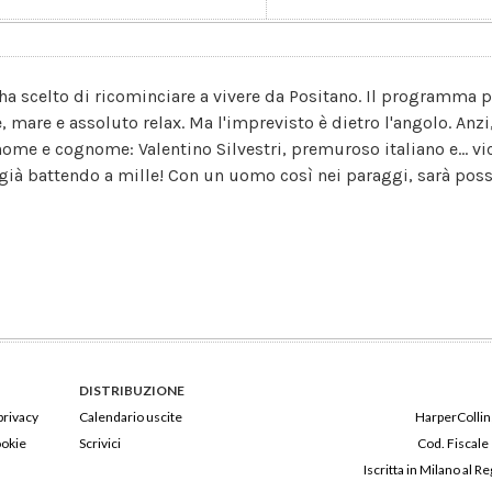
 ha scelto di ricominciare a vivere da Positano. Il programma p
e, mare e assoluto relax. Ma l'imprevisto è dietro l'angolo. Anzi
nome e cognome: Valentino Silvestri, premuroso italiano e... vic
 già battendo a mille! Con un uomo così nei paraggi, sarà possi
DISTRIBUZIONE
privacy
Calendario uscite
HarperCollins
ookie
Scrivici
Cod. Fiscale
Iscritta in Milano al