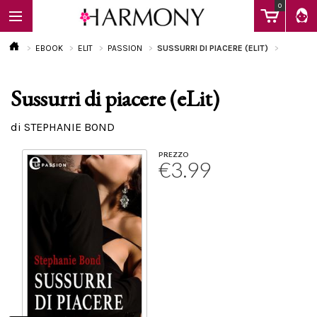
0
EBOOK
ELIT
PASSION
SUSSURRI DI PIACERE (ELIT)
Sussurri di piacere (eLit)
EBOOK
di STEPHANIE BOND
LIBRI
PREZZO
€3.99
Calendario
FAQ