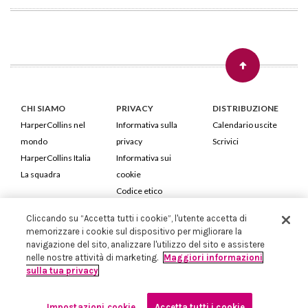
CHI SIAMO
PRIVACY
DISTRIBUZIONE
HarperCollins nel
Informativa sulla
Calendario uscite
mondo
privacy
Scrivici
HarperCollins Italia
Informativa sui
La squadra
cookie
Codice etico
Cliccando su “Accetta tutti i cookie”, l'utente accetta di
HarperCollins Italia S.p.A. Viale Monte Nero, 84 - 20135 Milano
memorizzare i cookie sul dispositivo per migliorare la
Cod. Fiscale e P.IVA 05946780151 - Capitale Sociale 258.250 €
navigazione del sito, analizzare l'utilizzo del sito e assistere
Iscritta in Milano al Registro delle imprese nr.198004 e REA nr.1051898
nelle nostre attività di marketing.
Maggiori informazioni
sulla tua privacy
Impostazioni cookie
Accetta tutti i cookie