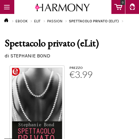
0
EBOOK
ELIT
PASSION
SPETTACOLO PRIVATO (ELIT)
Spettacolo privato (eLit)
EBOOK
di STEPHANIE BOND
LIBRI
PREZZO
€3.99
Calendario
FAQ