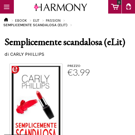
0
EBOOK
ELIT
PASSION
SEMPLICEMENTE SCANDALOSA (ELIT)
Semplicemente scandalosa (eLit)
EBOOK
di CARLY PHILLIPS
LIBRI
PREZZO
€3.99
Calendario
FAQ