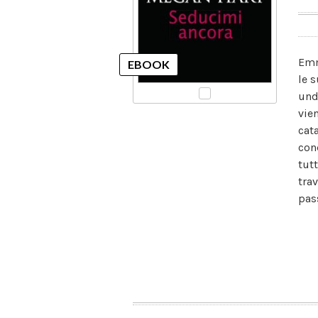
Emm
le 
und
vie
cat
con
tut
tra
pas