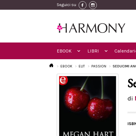
Seguici su
EBOOK
LIBRI
Calendari
EBOOK
ELIT
PASSION
SEDUCIMI A
S
di
ISB