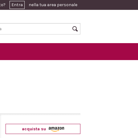
ato?
Entra
nella tua area personale
acquista su