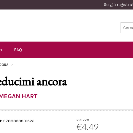
Sei già registr
o
FAQ
NCORA
educimi ancora
MEGAN HART
PREZZO
N:
9788858931622
€4.49