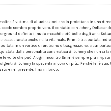
aline è vittima di allucinazioni che la proiettano in una dime
succede sembra proprio vero. Il contatto con Johnny Dellasandr
erground definito il nudo maschile più bello degli anni Settan
ne ossessionata anche nella vita reale. Emm è trasportata indie
apultata in un vortice di erotismo e trasgressione, a cui part
quistata dalla personalità carismatica di Johnny che non si fa 
te le volte che può. A ogni incontro Emm è sempre più impauri
volgenti di Johnny la spaventa ancora di più... Perché lei è sua,
sato e nel presente, fino in fondo.