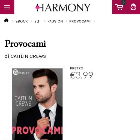
0
EBOOK
ELIT
PASSION
PROVOCAMI
Provocami
EBOOK
di CAITLIN CREWS
LIBRI
PREZZO
€3.99
Calendario
FAQ