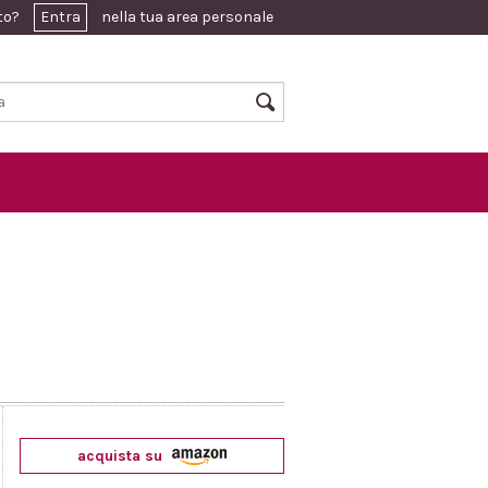
ato?
Entra
nella tua area personale
acquista su