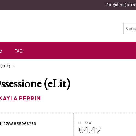
Sei già registr
o
FAQ
(ELIT)
ssessione (eLit)
KAYLA PERRIN
PREZZO
N:
9788858966259
€4.49