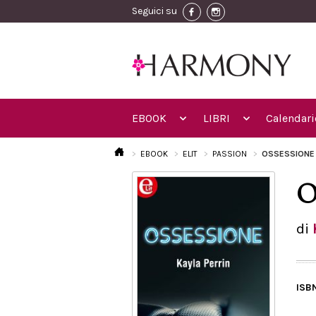
Seguici su
EBOOK
LIBRI
Calendari
EBOOK
ELIT
PASSION
OSSESSIONE 
O
di
ISB