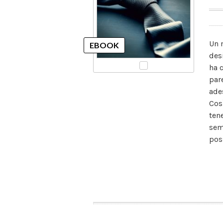
Un 
des
ha c
par
ade
Cos
ten
sem
pos