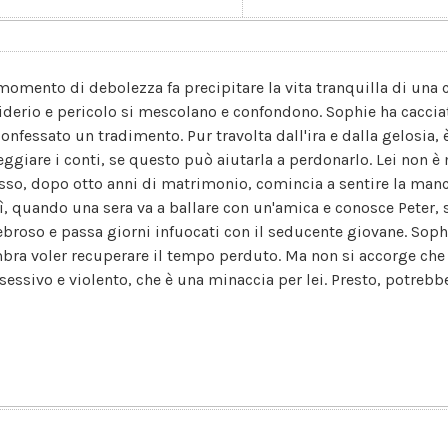
momento di debolezza fa precipitare la vita tranquilla di una 
iderio e pericolo si mescolano e confondono. Sophie ha cacciat
onfessato un tradimento. Pur travolta dall'ira e dalla gelosia, 
eggiare i conti, se questo può aiutarla a perdonarlo. Lei non è
sso, dopo otto anni di matrimonio, comincia a sentire la manc
ì, quando una sera va a ballare con un'amica e conosce Peter, s
ebroso e passa giorni infuocati con il seducente giovane. Sophi
bra voler recuperare il tempo perduto. Ma non si accorge che 
sessivo e violento, che è una minaccia per lei. Presto, potrebb