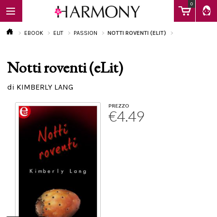
0
EBOOK
ELIT
PASSION
NOTTI ROVENTI (ELIT)
Notti roventi (eLit)
EBOOK
di KIMBERLY LANG
LIBRI
PREZZO
€4.49
Calendario
FAQ