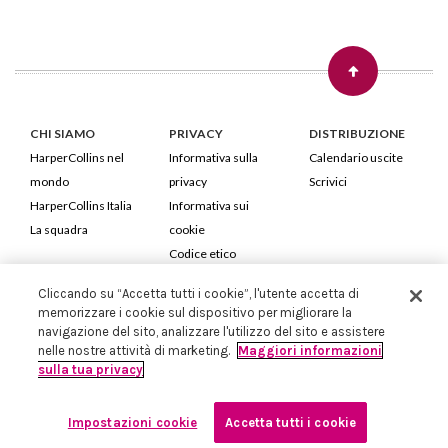
CHI SIAMO
PRIVACY
DISTRIBUZIONE
HarperCollins nel
Informativa sulla
Calendario uscite
mondo
privacy
Scrivici
HarperCollins Italia
Informativa sui
La squadra
cookie
Codice etico
Cliccando su “Accetta tutti i cookie”, l'utente accetta di
HarperCollins Italia S.p.A. Viale Monte Nero, 84 - 20135 Milano
memorizzare i cookie sul dispositivo per migliorare la
Cod. Fiscale e P.IVA 05946780151 - Capitale Sociale 258.250 €
navigazione del sito, analizzare l'utilizzo del sito e assistere
Iscritta in Milano al Registro delle imprese nr.198004 e REA nr.1051898
nelle nostre attività di marketing.
Maggiori informazioni
sulla tua privacy
Impostazioni cookie
Accetta tutti i cookie