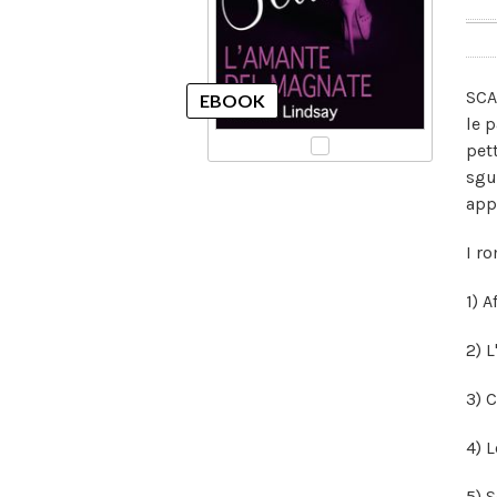
SCA
le 
pet
sgu
app
I ro
1) A
2) 
3) C
4) 
5) 