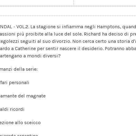
NDAL - VOL.2. La stagione si infiamma negli Hamptons, quando
passioni più proibite alla luce del sole. Richard ha deciso di p
tegolezzi seguiti al suo divorzio. Non cerca certo una storia d
ardo a Catherine per sentir nascere il desiderio. Potranno abb
artengano a mondi diversi?
manzi della serie:
ffari personali
L'amante del magnate
aldi ricordi
Lezione allo sceicco
Sciarada argentina