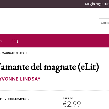
Sei già registr
o
FAQ
L MAGNATE (ELIT)
'amante del magnate (eLit)
YVONNE LINDSAY
PREZZO
N:
9788858942802
€2.99