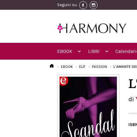
Seguici su
EBOOK
LIBRI
Calendari
EBOOK
ELIT
PASSION
L'AMANTE DE
L
di
ISB