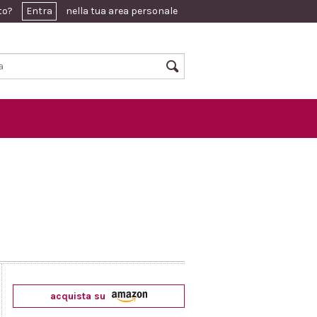
ato?
Entra
nella tua area personale
acquista su