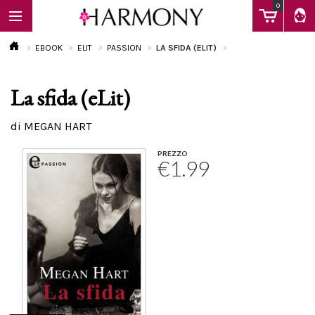
0
EBOOK
ELIT
PASSION
LA SFIDA (ELIT)
La sfida (eLit)
EBOOK
di MEGAN HART
LIBRI
PREZZO
€1.99
Calendario
FAQ