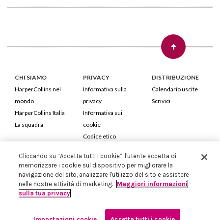
CHI SIAMO
PRIVACY
DISTRIBUZIONE
HarperCollins nel
Informativa sulla
Calendario uscite
mondo
privacy
Scrivici
HarperCollins Italia
Informativa sui
La squadra
cookie
Codice etico
Cliccando su “Accetta tutti i cookie”, l'utente accetta di
HarperCollins Italia S.p.A. Viale Monte Nero, 84 - 20135 Milano
memorizzare i cookie sul dispositivo per migliorare la
Cod. Fiscale e P.IVA 05946780151 - Capitale Sociale 258.250 €
navigazione del sito, analizzare l'utilizzo del sito e assistere
Iscritta in Milano al Registro delle imprese nr.198004 e REA nr.1051898
nelle nostre attività di marketing.
Maggiori informazioni
sulla tua privacy
Impostazioni cookie
Accetta tutti i cookie