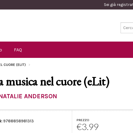
Sei già registr
o
FAQ
EL CUORE (ELIT)
a musica nel cuore (eLit)
NATALIE ANDERSON
PREZZO
N:
9788858981313
€3.99