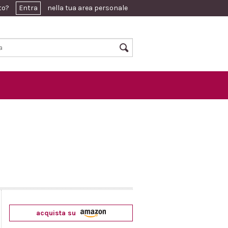
ato?
Entra
nella tua area personale
acquista su