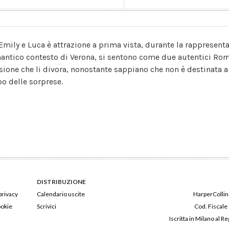
 Emily e Luca è attrazione a prima vista, durante la rappresenta
antico contesto di Verona, si sentono come due autentici Rome
sione che li divora, nonostante sappiano che non è destinata a 
bo delle sorprese.
DISTRIBUZIONE
privacy
Calendario uscite
HarperCollins
ookie
Scrivici
Cod. Fiscale
Iscritta in Milano al