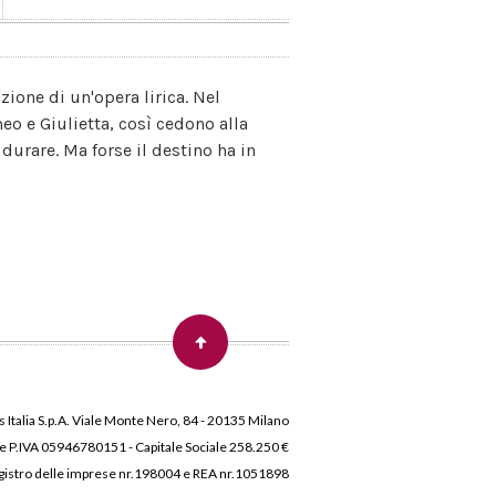
zione di un'opera lirica. Nel
o e Giulietta, così cedono alla
durare. Ma forse il destino ha in
 Italia S.p.A. Viale Monte Nero, 84 - 20135 Milano
 e P.IVA 05946780151 - Capitale Sociale 258.250 €
 Registro delle imprese nr.198004 e REA nr.1051898