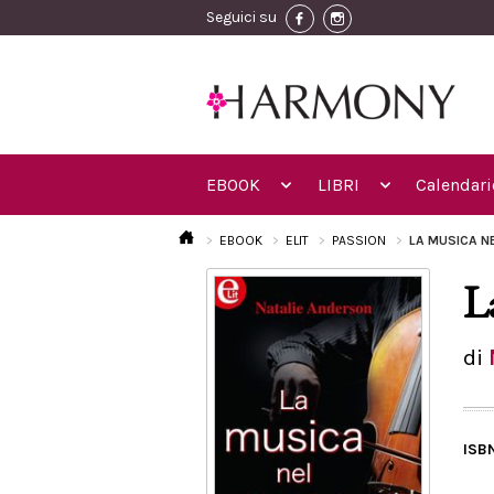
Seguici su
EBOOK
LIBRI
Calendari
EBOOK
ELIT
PASSION
LA MUSICA N
L
di
ISB