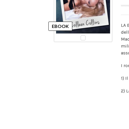
LA 
dell
Mac
mil
ass
I r
1) I
2) L