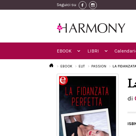
Seguici su
EBOOK
LIBRI
Calendari
EBOOK
ELIT
PASSION
LA FIDANZAT
L
di
ISB