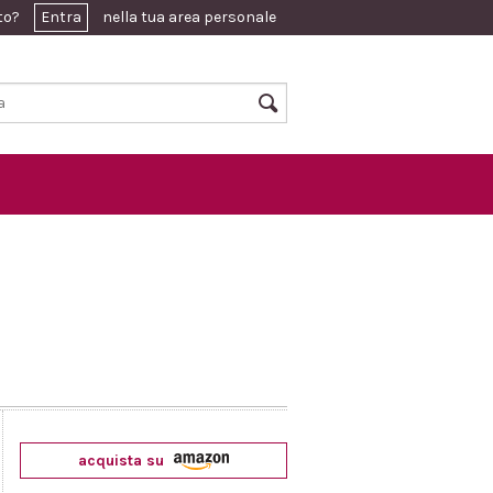
ato?
Entra
nella tua area personale
acquista su