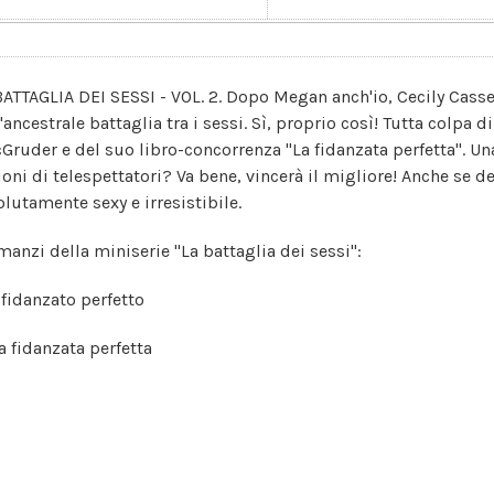
BATTAGLIA DEI SESSI - VOL. 2. Dopo Megan anch'io, Cecily Casse
'ancestrale battaglia tra i sessi. Sì, proprio così! Tutta colpa
Gruder e del suo libro-concorrenza "La fidanzata perfetta". Una
ioni di telespettatori? Va bene, vincerà il migliore! Anche se
olutamente sexy e irresistibile.
omanzi della miniserie "La battaglia dei sessi":
l fidanzato perfetto
a fidanzata perfetta