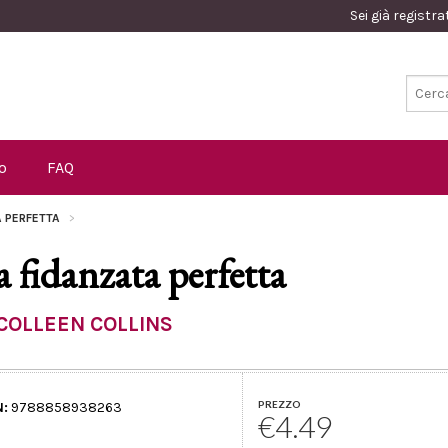
Sei già registr
o
FAQ
A PERFETTA
a fidanzata perfetta
COLLEEN COLLINS
PREZZO
N:
9788858938263
€4.49