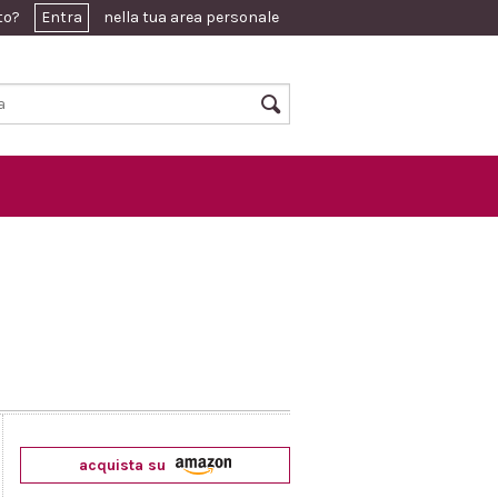
ato?
Entra
nella tua area personale
acquista su