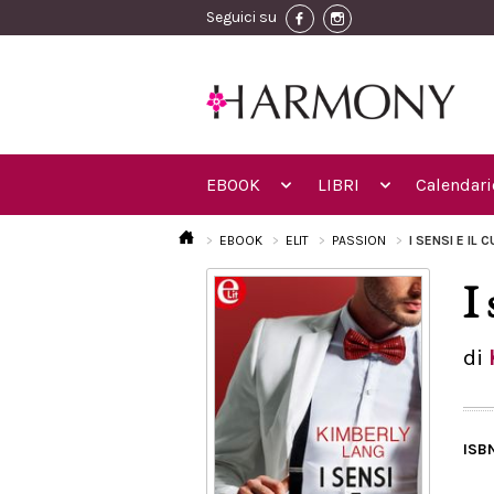
Seguici su
EBOOK
LIBRI
Calendari
EBOOK
ELIT
PASSION
I SENSI E IL 
I 
di
ISB