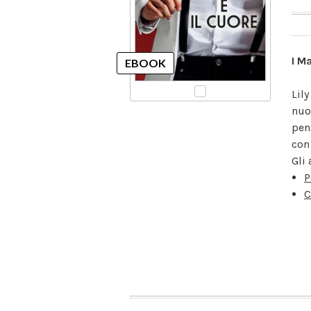
I M
Lil
nuo
pen
con
Gli 
P
C