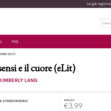
Sei già registr
o
FAQ
CUORE (ELIT)
sensi e il cuore (eLit)
KIMBERLY LANG
PREZZO
N:
9788858981641
€3.99