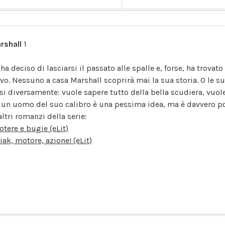
arshall
1
y ha deciso di lasciarsi il passato alle spalle e, forse, ha trov
vo. Nessuno a casa Marshall scoprirà mai la sua storia. O le su
si diversamente: vuole sapere tutto della bella scudiera, vuole 
 un uomo del suo calibro è una pessima idea, ma è davvero pos
altri romanzi della serie:
otere e bugie (eLit)
iak, motore, azione! (eLit)