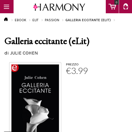
0
EBOOK
ELIT
PASSION
GALLERIA ECCITANTE (ELIT)
Galleria eccitante (eLit)
EBOOK
di JULIE COHEN
LIBRI
PREZZO
€3.99
Calendario
FAQ