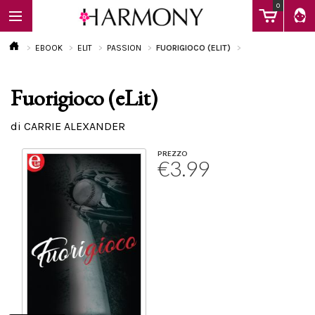
0
EBOOK
ELIT
PASSION
FUORIGIOCO (ELIT)
Fuorigioco (eLit)
EBOOK
di CARRIE ALEXANDER
LIBRI
PREZZO
€3.99
Calendario
FAQ