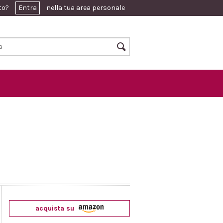
ato?
Entra
nella tua area personale
acquista su