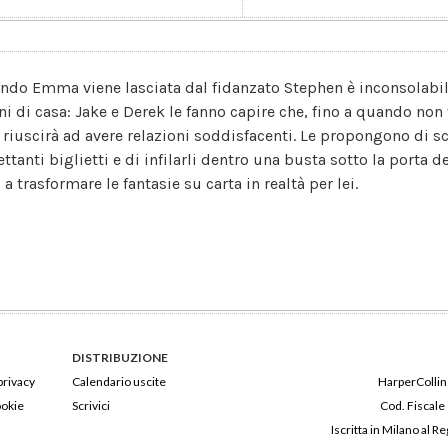
ndo Emma viene lasciata dal fidanzato Stephen è inconsolabile.
ni di casa: Jake e Derek le fanno capire che, fino a quando non t
 riuscirà ad avere relazioni soddisfacenti. Le propongono di scr
rettanti biglietti e di infilarli dentro una busta sotto la porta
 a trasformare le fantasie su carta in realtà per lei.
DISTRIBUZIONE
privacy
Calendario uscite
HarperCollins
ookie
Scrivici
Cod. Fiscale
Iscritta in Milano al