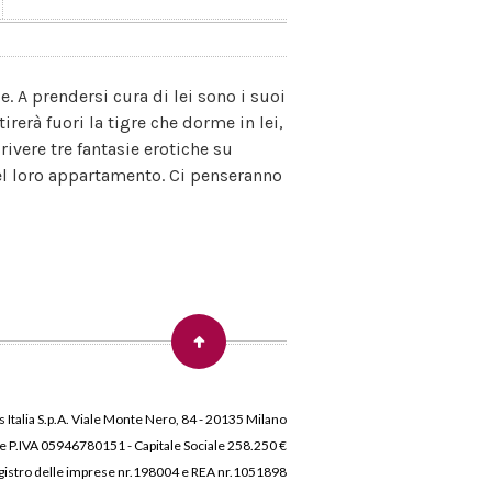
 A prendersi cura di lei sono i suoi
irerà fuori la tigre che dorme in lei,
ivere tre fantasie erotiche su
 del loro appartamento. Ci penseranno
 Italia S.p.A. Viale Monte Nero, 84 - 20135 Milano
 e P.IVA 05946780151 - Capitale Sociale 258.250 €
 Registro delle imprese nr.198004 e REA nr.1051898