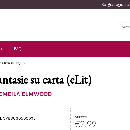
Sei già registr
o
FAQ
CARTA (ELIT)
antasie su carta (eLit)
EMEILA ELMWOOD
PREZZO
N:
9788830500099
€2.99