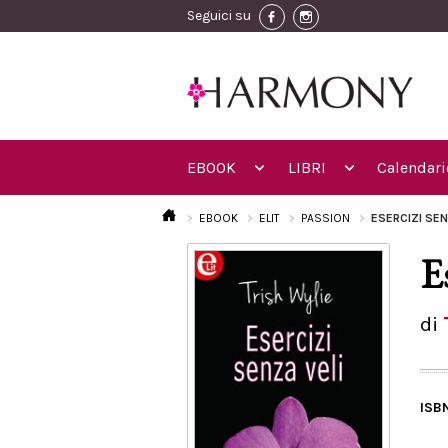
Seguici su
EBOOK
LIBRI
Calendari
EBOOK
ELIT
PASSION
ESERCIZI SE
E
di
ISB