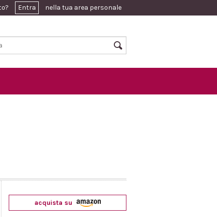
ato?
Entra
nella tua area personale
acquista su