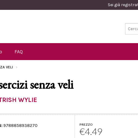
Sei già registr
o
FAQ
NZA VELI
sercizi senza veli
TRISH WYLIE
PREZZO
N:
9788858938270
€4.49