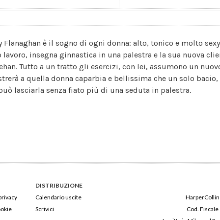
y Flanaghan è il sogno di ogni donna: alto, tonico e molto se
o lavoro, insegna ginnastica in una palestra e la sua nuova clie
ehan. Tutto a un tratto gli esercizi, con lei, assumono un nuovo
trerà a quella donna caparbia e bellissima che un solo bacio, 
 può lasciarla senza fiato più di una seduta in palestra.
DISTRIBUZIONE
privacy
Calendario uscite
HarperCollins
ookie
Scrivici
Cod. Fiscale