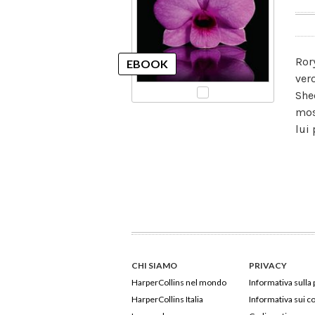
Ror
ver
She
mos
lui
CHI SIAMO
PRIVACY
HarperCollins nel mondo
Informativa sulla 
HarperCollins Italia
Informativa sui c