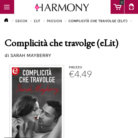
0
EBOOK
ELIT
PASSION
COMPLICITÀ CHE TRAVOLGE (ELIT)
Complicità che travolge (eLit)
EBOOK
di SARAH MAYBERRY
LIBRI
PREZZO
€4.49
Calendario
FAQ