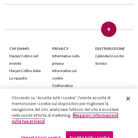
CHI SIAMO
PRIVACY
DISTRIBUZIONE
HarperCollins nel
Informativa sulla
Calendario uscite
mondo
privacy
Scrivici
HarperCollins Italia
Informativa sui
La squadra
cookie
Codice etico
Cliccando su “Accetta tutti i cookie”, l'utente accetta di
HarperCollins Italia S.p.A. Viale Monte Nero, 84 - 20135 Milano
memorizzare i cookie sul dispositivo per migliorare la
Cod. Fiscale e P.IVA 05946780151 - Capitale Sociale 258.250 €
navigazione del sito, analizzare l'utilizzo del sito e assistere
Iscritta in Milano al Registro delle imprese nr.198004 e REA nr.1051898
nelle nostre attività di marketing.
Maggiori informazioni
sulla tua privacy
Impostazioni cookie
Accetta tutti i cookie