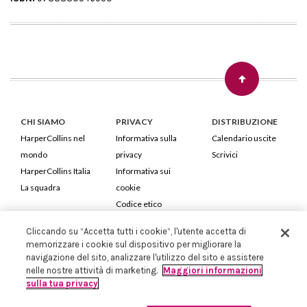
CHI SIAMO
PRIVACY
DISTRIBUZIONE
HarperCollins nel
Informativa sulla
Calendario uscite
mondo
privacy
Scrivici
HarperCollins Italia
Informativa sui
La squadra
cookie
Codice etico
Cliccando su “Accetta tutti i cookie”, l'utente accetta di
HarperCollins Italia S.p.A. Viale Monte Nero, 84 - 20135 Milano
memorizzare i cookie sul dispositivo per migliorare la
Cod. Fiscale e P.IVA 05946780151 - Capitale Sociale 258.250 €
navigazione del sito, analizzare l'utilizzo del sito e assistere
Iscritta in Milano al Registro delle imprese nr.198004 e REA nr.1051898
nelle nostre attività di marketing.
Maggiori informazioni
sulla tua privacy