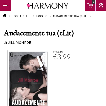
0
EBOOK
ELIT
PASSION
AUDACEMENTE TUA (ELIT)
Audacemente tua (eLit)
EBOOK
di JILL MONROE
LIBRI
PREZZO
€3.99
Calendario
FAQ