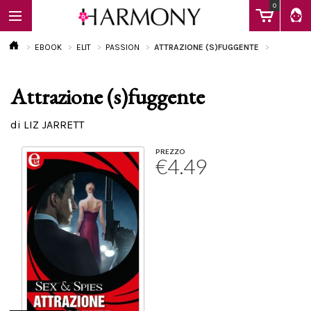
0
EBOOK
ELIT
PASSION
ATTRAZIONE (S)FUGGENTE
Attrazione (s)fuggente
EBOOK
di LIZ JARRETT
LIBRI
PREZZO
€4.49
Calendario
FAQ