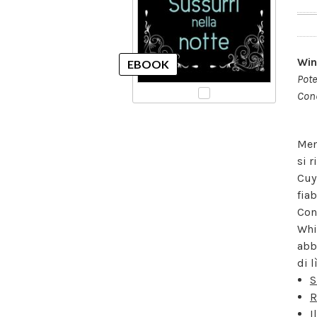
Win
Pote
Cond
Men
si 
Cuy
fia
Con
Whi
abb
di l
S
R
I