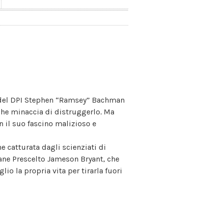
te del DPI Stephen “Ramsey” Bachman
 che minaccia di distruggerlo. Ma
on il suo fascino malizioso e
 catturata dagli scienziati di
ovane Prescelto Jameson Bryant, che
io la propria vita per tirarla fuori