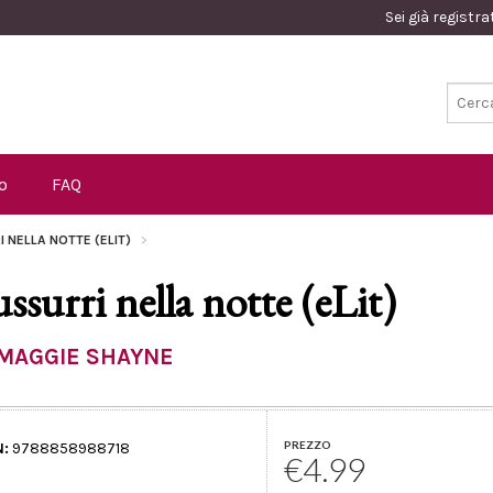
Sei già registr
o
FAQ
 NELLA NOTTE (ELIT)
ussurri nella notte (eLit)
MAGGIE SHAYNE
PREZZO
N:
9788858988718
€4.99