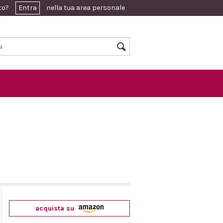
ato?
Entra
nella tua area personale
acquista su