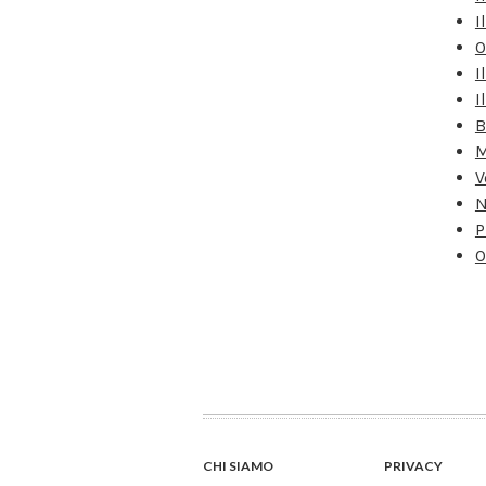
I
O
I
I
B
M
V
N
P
O
CHI SIAMO
PRIVACY