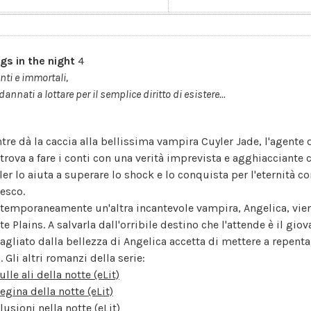
gs in the night
4
nti e immortali,
annati a lottare per il semplice diritto di esistere...
tre dà la caccia alla bellissima vampira Cuyler Jade, l'agen
ritrova a fare i conti con una verità imprevista e agghiacciante
ler lo aiuta a superare lo shock e lo conquista per l'eternità c
besco.
temporaneamente un'altra incantevole vampira, Angelica, viene
te Plains. A salvarla dall'orribile destino che l'attende è il gi
agliato dalla bellezza di Angelica accetta di mettere a repentagl
ì. Gli altri romanzi della serie:
ulle ali della notte (eLit)
egina della notte (eLit)
llusioni nella notte (eLit)