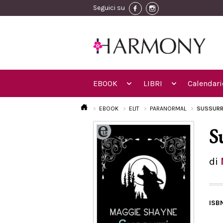
Seguici su
EBOOK
LIBRI
Calendari
EBOOK
ELIT
PARANORMAL
SUSSURRI
S
di
ISB