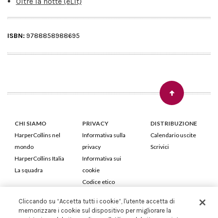
Oltre la notte (eLit)
ISBN:
9788858988695
CHI SIAMO
PRIVACY
DISTRIBUZIONE
HarperCollins nel
Informativa sulla
Calendario uscite
mondo
privacy
Scrivici
HarperCollins Italia
Informativa sui
La squadra
cookie
Codice etico
Cliccando su “Accetta tutti i cookie”, l'utente accetta di
HarperCollins Italia S.p.A. Viale Monte Nero, 84 - 20135 Milano
memorizzare i cookie sul dispositivo per migliorare la
Cod. Fiscale e P.IVA 05946780151 - Capitale Sociale 258.250 €