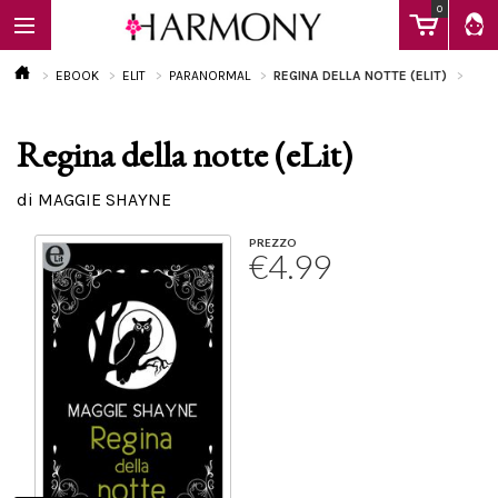
0
EBOOK
ELIT
PARANORMAL
REGINA DELLA NOTTE (ELIT)
Regina della notte (eLit)
EBOOK
di MAGGIE SHAYNE
LIBRI
PREZZO
€4.99
Calendario
FAQ