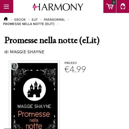
0
EBOOK
ELIT
PARANORMAL
PROMESSE NELLA NOTTE (ELIT)
Promesse nella notte (eLit)
EBOOK
di MAGGIE SHAYNE
LIBRI
PREZZO
€4.99
Calendario
FAQ