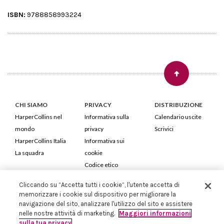
ISBN:
9788858993224
CHI SIAMO
PRIVACY
DISTRIBUZIONE
HarperCollins nel
Informativa sulla
Calendario uscite
mondo
privacy
Scrivici
HarperCollins Italia
Informativa sui
La squadra
cookie
Codice etico
Cliccando su “Accetta tutti i cookie”, l'utente accetta di
HarperCollins Italia S.p.A. Viale Monte Nero, 84 - 20135 Milano
memorizzare i cookie sul dispositivo per migliorare la
Cod. Fiscale e P.IVA 05946780151 - Capitale Sociale 258.250 €
navigazione del sito, analizzare l'utilizzo del sito e assistere
Iscritta in Milano al Registro delle imprese nr.198004 e REA nr.1051898
nelle nostre attività di marketing.
Maggiori informazioni
sulla tua privacy