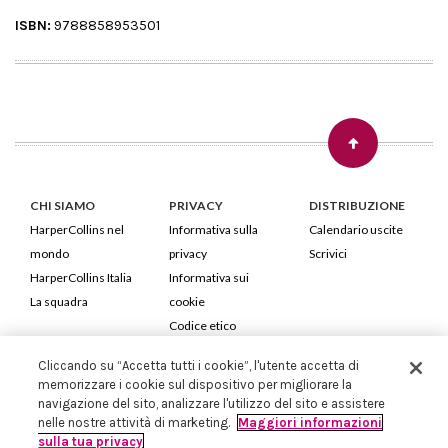
ISBN:
9788858953501
CHI SIAMO
PRIVACY
DISTRIBUZIONE
HarperCollins nel
Informativa sulla
Calendario uscite
mondo
privacy
Scrivici
HarperCollins Italia
Informativa sui
La squadra
cookie
Codice etico
Cliccando su “Accetta tutti i cookie”, l'utente accetta di
HarperCollins Italia S.p.A. Viale Monte Nero, 84 - 20135 Milano
memorizzare i cookie sul dispositivo per migliorare la
Cod. Fiscale e P.IVA 05946780151 - Capitale Sociale 258.250 €
navigazione del sito, analizzare l'utilizzo del sito e assistere
Iscritta in Milano al Registro delle imprese nr.198004 e REA nr.1051898
nelle nostre attività di marketing.
Maggiori informazioni
sulla tua privacy