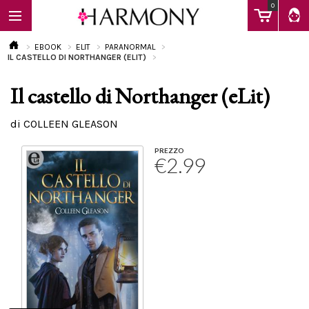
0
EBOOK
ELIT
PARANORMAL
IL CASTELLO DI NORTHANGER (ELIT)
Il castello di Northanger (eLit)
EBOOK
di COLLEEN GLEASON
LIBRI
PREZZO
€2.99
Calendario
FAQ