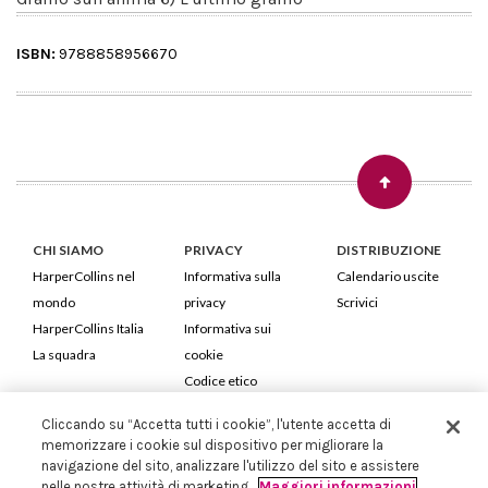
ISBN:
9788858956670
CHI SIAMO
PRIVACY
DISTRIBUZIONE
HarperCollins nel
Informativa sulla
Calendario uscite
mondo
privacy
Scrivici
HarperCollins Italia
Informativa sui
La squadra
cookie
Codice etico
Cliccando su “Accetta tutti i cookie”, l'utente accetta di
HarperCollins Italia S.p.A. Viale Monte Nero, 84 - 20135 Milano
memorizzare i cookie sul dispositivo per migliorare la
Cod. Fiscale e P.IVA 05946780151 - Capitale Sociale 258.250 €
navigazione del sito, analizzare l'utilizzo del sito e assistere
Iscritta in Milano al Registro delle imprese nr.198004 e REA nr.1051898
nelle nostre attività di marketing.
Maggiori informazioni