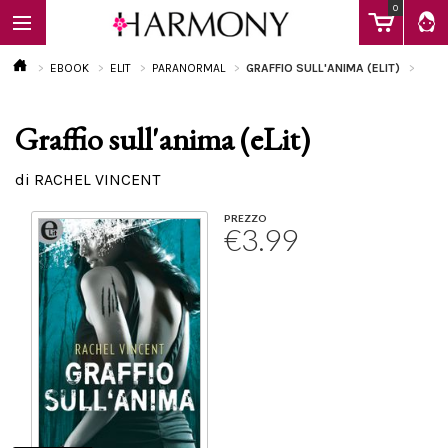
0
EBOOK
ELIT
PARANORMAL
GRAFFIO SULL'ANIMA (ELIT)
Graffio sull'anima (eLit)
EBOOK
di RACHEL VINCENT
LIBRI
PREZZO
€3.99
Calendario
FAQ