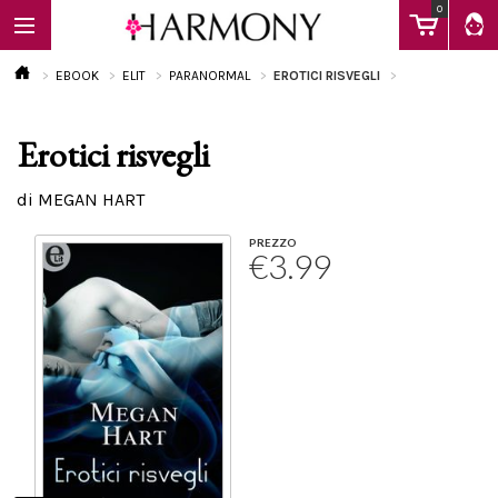
0
EBOOK
ELIT
PARANORMAL
EROTICI RISVEGLI
Erotici risvegli
EBOOK
di MEGAN HART
LIBRI
PREZZO
€3.99
Calendario
FAQ