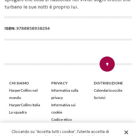
turbano le sue notti è proprio lui.
ISBN:
9788858938294
CHI SIAMO
PRIVACY
DISTRIBUZIONE
HarperCollins nel
Informativa sulla
Calendario uscite
mondo
privacy
Scrivici
HarperCollins Italia
Informativa sui
La squadra
cookie
Codice etico
Cliccando su “Accetta tutti i cookie”, l'utente accetta di
HarperCollins Italia S.p.A. Viale Monte Nero, 84 - 20135 Milano