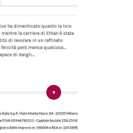
due ha dimenticato quanto la loro
 mentre la carriera di Ethan è stata
ito di lavorare in un raffinato
a felicità però manca qualcosa...
pace di dargli...
 Italia S.p.A. Viale Monte Nero, 84 - 20135 Milano
 e P.IVA 05946780151 - Capitale Sociale 258.250 €
 Registro delle imprese nr.198004 e REA nr.1051898