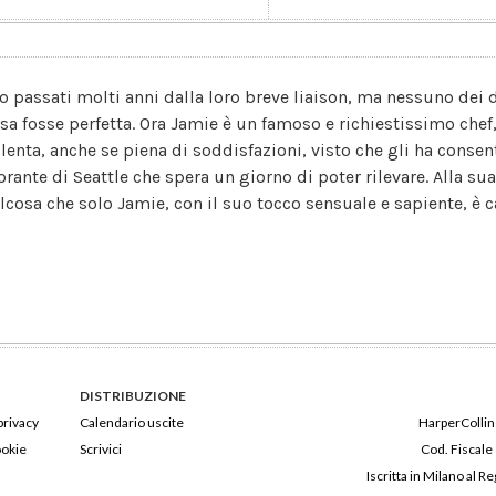
o passati molti anni dalla loro breve liaison, ma nessuno dei 
esa fosse perfetta. Ora Jamie è un famoso e richiestissimo chef,
 lenta, anche se piena di soddisfazioni, visto che gli ha consent
orante di Seattle che spera un giorno di poter rilevare. Alla su
lcosa che solo Jamie, con il suo tocco sensuale e sapiente, è ca
DISTRIBUZIONE
privacy
Calendario uscite
HarperCollins
ookie
Scrivici
Cod. Fiscale
Iscritta in Milano al