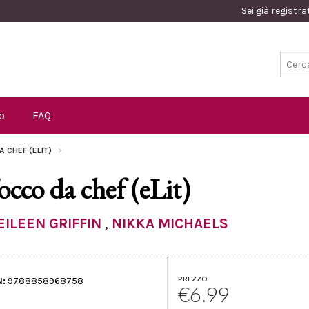
Sei già registr
o
FAQ
 CHEF (ELIT)
occo da chef (eLit)
EILEEN GRIFFIN
,
NIKKA MICHAELS
PREZZO
N:
9788858968758
€6.99