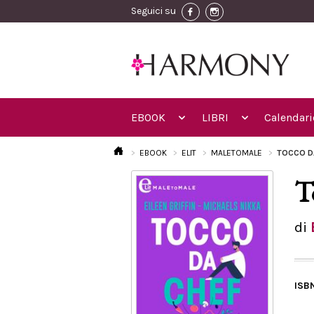
Seguici su
EBOOK
LIBRI
Calendari
EBOOK
ELIT
MALETOMALE
TOCCO DA
T
di
ISB