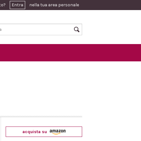
ato?
Entra
nella tua area personale
acquista su