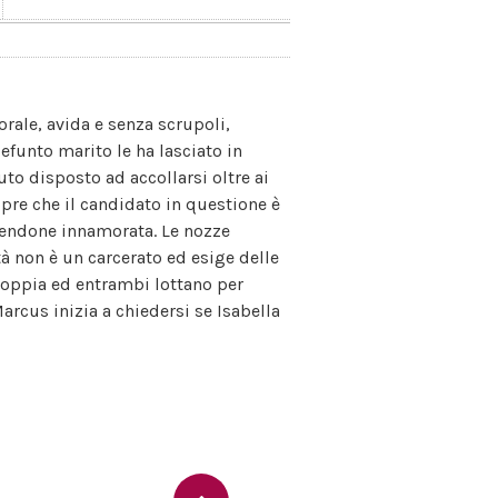
rale, avida e senza scrupoli,
 defunto marito le ha lasciato in
uto disposto ad accollarsi oltre ai
opre che il candidato in questione è
sendone innamorata. Le nozze
tà non è un carcerato ed esige delle
 coppia ed entrambi lottano per
arcus inizia a chiedersi se Isabella