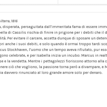
ilterra, 1816
a, disperata, perseguitata dall'immeritata fama di essere immo
ella di Cassilis rischia di finire in prigione per i debiti che il
dità. Per evitare il carcere, accetta dunque di sposare un deten
pri anche i suoi debiti, e solo quando è ormai troppo tardi sc
cus Stockhaven, l'uomo che un tempo aveva rifiutato, pur es
gono celebrate, e per Isabella inizia un incubo: Marcus in real
se e la vendetta. Mentre i pettegolezzi fioriscono attorno alla
enere ciò che vogliono, la passione torna però a divampare, e M
ia davvero rinunciato al loro grande amore solo per denaro.