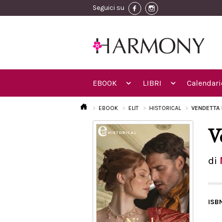
Seguici su
EBOOK
LIBRI
Calendari
EBOOK
ELIT
HISTORICAL
VENDETTA 
V
di
ISB