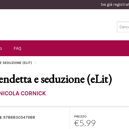
Sei già registr
o
FAQ
E SEDUZIONE (ELIT)
endetta e seduzione (eLit)
NICOLA CORNICK
PREZZO
N:
9788830547988
€5.99