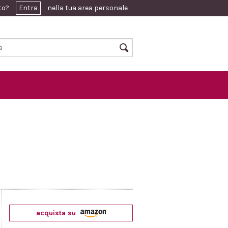
ato?
Entra
nella tua area personale
acquista su