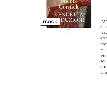
Ingh
Sol
Isab
ere
pro
Mar
ven
scu
ott
abb