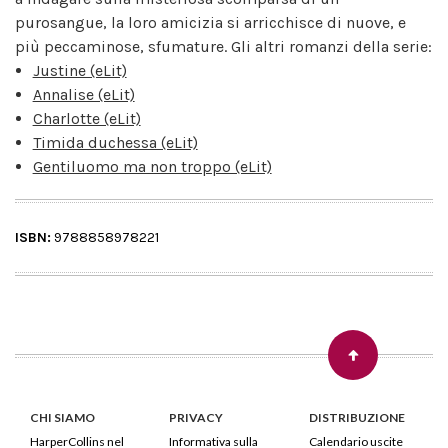
purosangue, la loro amicizia si arricchisce di nuove, e
più peccaminose, sfumature. Gli altri romanzi della serie:
Justine (eLit)
Annalise (eLit)
Charlotte (eLit)
Timida duchessa (eLit)
Gentiluomo ma non troppo (eLit)
ISBN:
9788858978221
CHI SIAMO
PRIVACY
DISTRIBUZIONE
HarperCollins nel
Informativa sulla
Calendario uscite