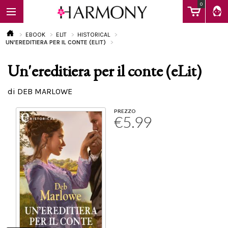
0
EBOOK
ELIT
HISTORICAL
UN'EREDITIERA PER IL CONTE (ELIT)
Un'ereditiera per il conte (eLit)
EBOOK
di DEB MARLOWE
LIBRI
PREZZO
€5.99
Calendario
FAQ