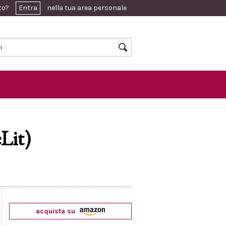
ato?
Entra
nella tua area personale
Lit)
acquista su