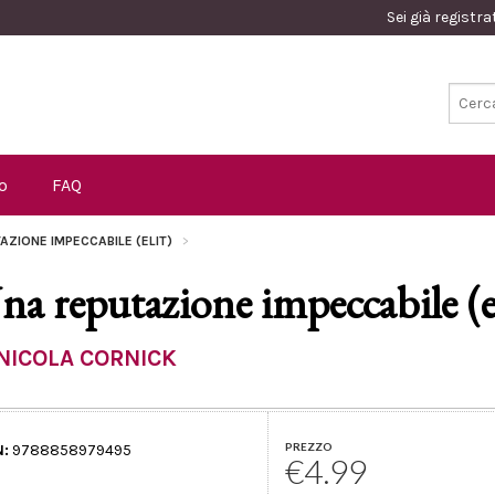
Sei già registr
o
FAQ
AZIONE IMPECCABILE (ELIT)
na reputazione impeccabile (e
NICOLA CORNICK
PREZZO
N:
9788858979495
€4.99