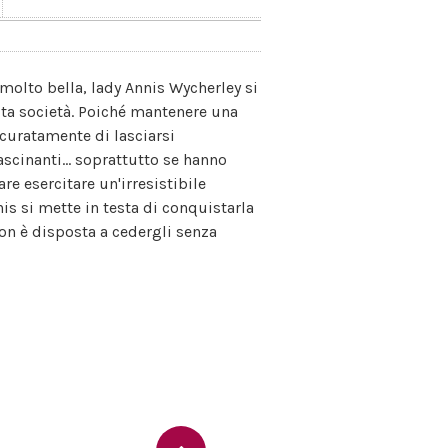
e molto bella, lady Annis Wycherley si
lta società. Poiché mantenere una
ccuratamente di lasciarsi
scinanti... soprattutto se hanno
re esercitare un'irresistibile
is si mette in testa di conquistarla
on è disposta a cedergli senza