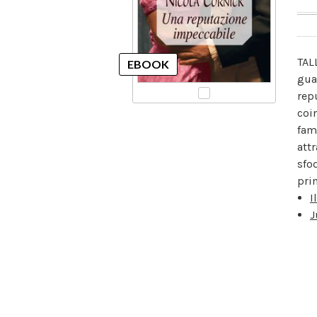
TAL
gua
rep
coi
fam
att
sfo
pri
I
J