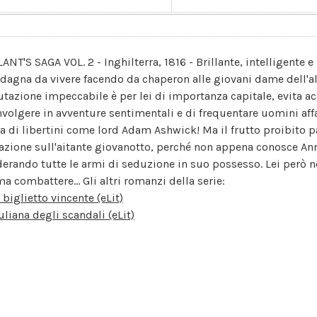
LANT'S SAGA VOL. 2 - Inghilterra, 1816 - Brillante, intelligente 
dagna da vivere facendo da chaperon alle giovani dame dell'a
utazione impeccabile è per lei di importanza capitale, evita a
nvolgere in avventure sentimentali e di frequentare uomini affa
a di libertini come lord Adam Ashwick! Ma il frutto proibito pa
razione sull'aitante giovanotto, perché non appena conosce Ann
derando tutte le armi di seduzione in suo possesso. Lei però n
ma combattere... Gli altri romanzi della serie:
l biglietto vincente (eLit)
uliana degli scandali (eLit)