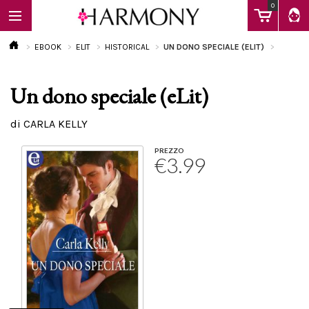
0
EBOOK
ELIT
HISTORICAL
UN DONO SPECIALE (ELIT)
Un dono speciale (eLit)
EBOOK
di CARLA KELLY
LIBRI
PREZZO
€3.99
Calendario
FAQ