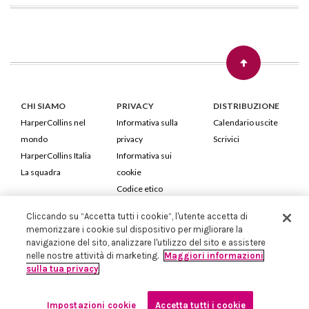
CHI SIAMO
PRIVACY
DISTRIBUZIONE
HarperCollins nel
Informativa sulla
Calendario uscite
mondo
privacy
Scrivici
HarperCollins Italia
Informativa sui
La squadra
cookie
Codice etico
Cliccando su “Accetta tutti i cookie”, l'utente accetta di
HarperCollins Italia S.p.A. Viale Monte Nero, 84 - 20135 Milano
memorizzare i cookie sul dispositivo per migliorare la
Cod. Fiscale e P.IVA 05946780151 - Capitale Sociale 258.250 €
navigazione del sito, analizzare l'utilizzo del sito e assistere
Iscritta in Milano al Registro delle imprese nr.198004 e REA nr.1051898
nelle nostre attività di marketing.
Maggiori informazioni
sulla tua privacy
Impostazioni cookie
Accetta tutti i cookie