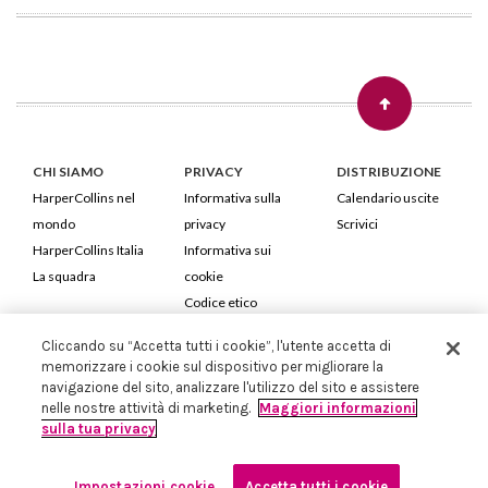
CHI SIAMO
PRIVACY
DISTRIBUZIONE
HarperCollins nel
Informativa sulla
Calendario uscite
mondo
privacy
Scrivici
HarperCollins Italia
Informativa sui
La squadra
cookie
Codice etico
Cliccando su “Accetta tutti i cookie”, l'utente accetta di
HarperCollins Italia S.p.A. Viale Monte Nero, 84 - 20135 Milano
memorizzare i cookie sul dispositivo per migliorare la
Cod. Fiscale e P.IVA 05946780151 - Capitale Sociale 258.250 €
navigazione del sito, analizzare l'utilizzo del sito e assistere
Iscritta in Milano al Registro delle imprese nr.198004 e REA nr.1051898
nelle nostre attività di marketing.
Maggiori informazioni
sulla tua privacy
Impostazioni cookie
Accetta tutti i cookie