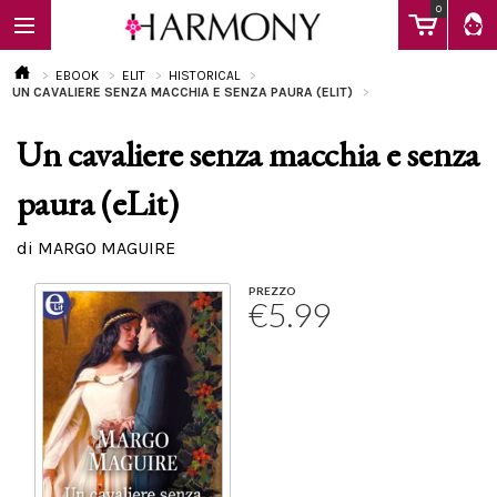
0
EBOOK
ELIT
HISTORICAL
UN CAVALIERE SENZA MACCHIA E SENZA PAURA (ELIT)
Un cavaliere senza macchia e senza
EBOOK
paura (eLit)
LIBRI
di MARGO MAGUIRE
PREZZO
€5.99
Calendario
FAQ