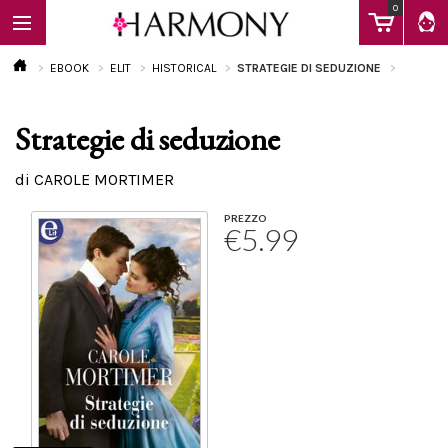
0
EBOOK
ELIT
HISTORICAL
STRATEGIE DI SEDUZIONE
Strategie di seduzione
EBOOK
di CAROLE MORTIMER
LIBRI
PREZZO
€5.99
Calendario
FAQ