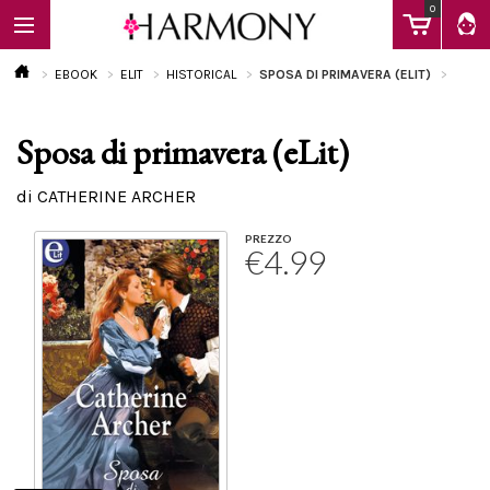
0
EBOOK
ELIT
HISTORICAL
SPOSA DI PRIMAVERA (ELIT)
Sposa di primavera (eLit)
EBOOK
di CATHERINE ARCHER
LIBRI
PREZZO
€4.99
Calendario
FAQ