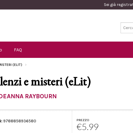
Sei già registr
o
FAQ
MISTERI (ELIT)
ilenzi e misteri (eLit)
DEANNA RAYBOURN
PREZZO
N:
9788858936580
€5.99