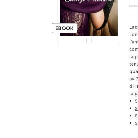
Lad
Lon
l'an
com
sop
ten
qua
avi
di 
sogg
S
S
S
S