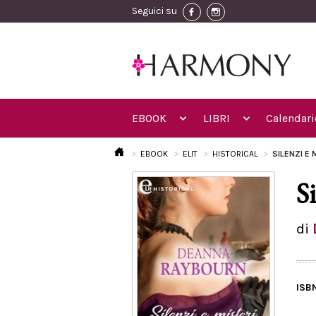
Seguici su
EBOOK
LIBRI
Calendari
EBOOK
ELIT
HISTORICAL
SILENZI E 
S
di
ISB