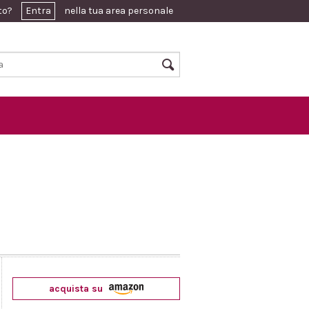
ato?
Entra
nella tua area personale
acquista su