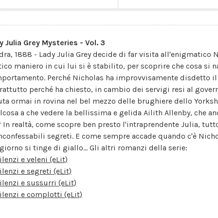
y Julia Grey Mysteries - Vol. 3
dra, 1888 - Lady Julia Grey decide di far visita all'enigmatico
tico maniero in cui lui si è stabilito, per scoprire che cosa si
portamento. Perché Nicholas ha improvvisamente disdetto il 
rattutto perché ha chiesto, in cambio dei servigi resi al govern
uta ormai in rovina nel bel mezzo delle brughiere dello Yorksh
lcosa a che vedere la bellissima e gelida Ailith Allenby, che a
? In realtà, come scopre ben presto l'intraprendente Julia, tutto
inconfessabili segreti. E come sempre accade quando c'è Nichol
iorno si tinge di giallo... Gli altri romanzi della serie:
ilenzi e veleni (eLit)
ilenzi e segreti (eLit)
ilenzi e sussurri (eLit)
ilenzi e complotti (eLit)