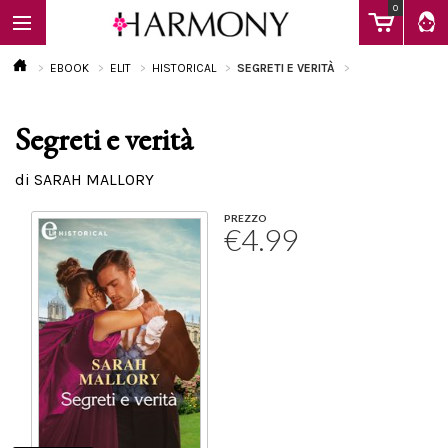
0
EBOOK
ELIT
HISTORICAL
SEGRETI E VERITÀ
Segreti e verità
EBOOK
di SARAH MALLORY
LIBRI
PREZZO
€4.99
Calendario
FAQ