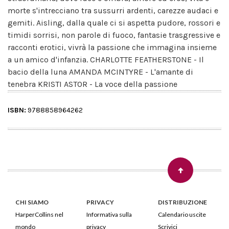
morte s'intrecciano tra sussurri ardenti, carezze audaci e
gemiti. Aisling, dalla quale ci si aspetta pudore, rossori e
timidi sorrisi, non parole di fuoco, fantasie trasgressive e
racconti erotici, vivrà la passione che immagina insieme
a un amico d'infanzia. CHARLOTTE FEATHERSTONE - Il
bacio della luna AMANDA MCINTYRE - L'amante di
tenebra KRISTI ASTOR - La voce della passione
ISBN:
9788858964262
CHI SIAMO
PRIVACY
DISTRIBUZIONE
HarperCollins nel
Informativa sulla
Calendario uscite
mondo
privacy
Scrivici