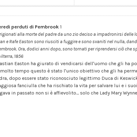
 eredi perduti di Pembrook
1
igionati alla morte del padre da uno zio deciso a impadronirsi delle l
tan e Rafe Easton sono riusciti a fuggire e sono svaniti nel nulla, dand
embrook. Ora, dodici anni dopo, sono tornati per riprendersi ciò che spe
ilterra, 1856
astian Easton ha giurato di vendicarsi dell'uomo che gli ha port
 molto tempo questo è stato l'unico obiettivo che gli ha permes
dra, dopo essere stato riconosciuto legittimo Duca di Keswick
ggiosa fanciulla che ha rischiato la vita per salvare lui e i suo
legava in passato non si è affievolito... solo che Lady Mary Wyn