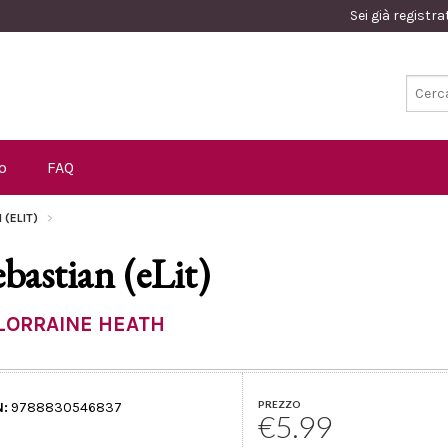
Sei già registr
o
FAQ
 (ELIT)
ebastian (eLit)
LORRAINE HEATH
PREZZO
N:
9788830546837
€5.99