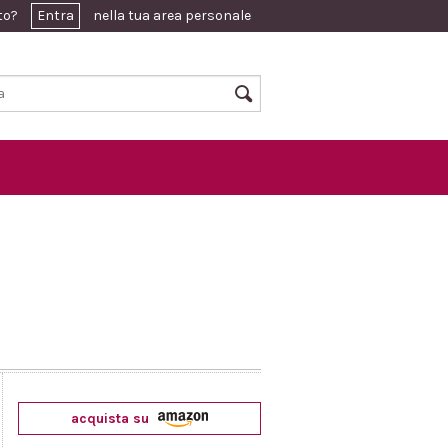
ato?
Entra
nella tua area personale
acquista su