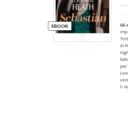
Gli
Impr
Tris
di P
Ingh
Seb
per
Lon
cora
li 