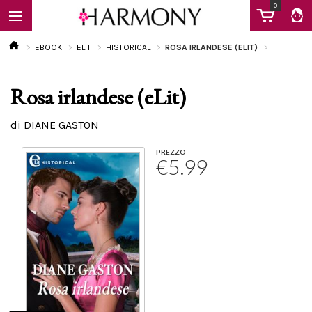
0
EBOOK
ELIT
HISTORICAL
ROSA IRLANDESE (ELIT)
Rosa irlandese (eLit)
EBOOK
di DIANE GASTON
LIBRI
PREZZO
€5.99
Calendario
FAQ