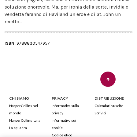
soluzione onorevole. Ma, per ironia della sorte, invidia e
vendetta faranno di Haviland un eroe e di St. John un
reietto...
ISBN:
9788830547957
CHI SIAMO
PRIVACY
DISTRIBUZIONE
HarperCollins nel
Informativa sulla
Calendario uscite
mondo
privacy
Scrivici
HarperCollins Italia
Informativa sui
La squadra
cookie
Codice etico