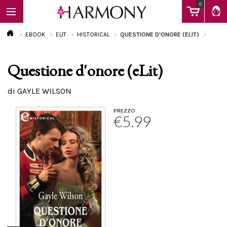
0
EBOOK
ELIT
HISTORICAL
QUESTIONE D'ONORE (ELIT)
Questione d'onore (eLit)
EBOOK
di GAYLE WILSON
LIBRI
PREZZO
€5.99
Calendario
FAQ