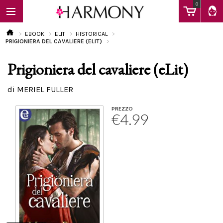
0
EBOOK
ELIT
HISTORICAL
PRIGIONIERA DEL CAVALIERE (ELIT)
Prigioniera del cavaliere (eLit)
EBOOK
di MERIEL FULLER
LIBRI
PREZZO
€4.99
Calendario
FAQ