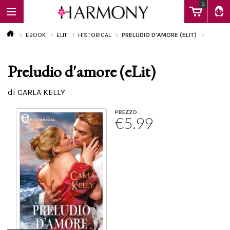
0
EBOOK
ELIT
HISTORICAL
PRELUDIO D'AMORE (ELIT)
Preludio d'amore (eLit)
EBOOK
di CARLA KELLY
LIBRI
PREZZO
€5.99
Calendario
FAQ