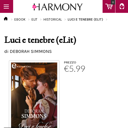
0
EBOOK
ELIT
HISTORICAL
LUCI E TENEBRE (ELIT)
Luci e tenebre (eLit)
EBOOK
di DEBORAH SIMMONS
LIBRI
PREZZO
€5.99
Calendario
FAQ