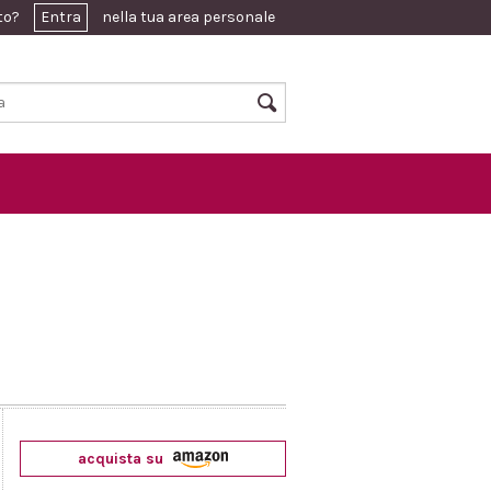
ato?
Entra
nella tua area personale
acquista su