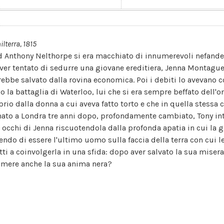
ilterra, 1815
d Anthony Nelthorpe si era macchiato di innumerevoli nefande
aver tentato di sedurre una giovane ereditiera, Jenna Montague
vrebbe salvato dalla rovina economica. Poi i debiti lo avevano co
o la battaglia di Waterloo, lui che si era sempre beffato dell'o
prio dalla donna a cui aveva fatto torto e che in quella stessa 
nato a Londra tre anni dopo, profondamente cambiato, Tony intr
i occhi di Jenna riscuotendola dalla profonda apatia in cui la
endo di essere l'ultimo uomo sulla faccia della terra con cui le
atti a coinvolgerla in una sfida: dopo aver salvato la sua misera
imere anche la sua anima nera?