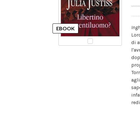
Ingh
Lor
di 
l'a
dop
pro
Tor
agl
sap
inf
red