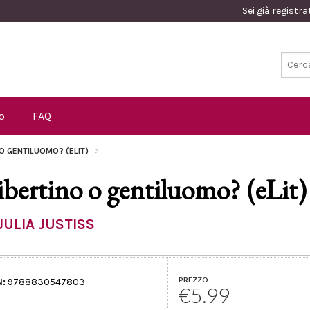
Sei già registr
o
FAQ
 O GENTILUOMO? (ELIT)
ibertino o gentiluomo? (eLit)
JULIA JUSTISS
PREZZO
N:
9788830547803
€5.99