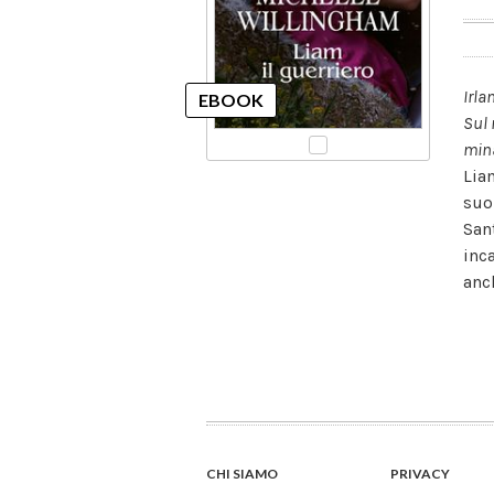
Irla
Sul 
mina
Lia
suo
Sant
inc
anch
CHI SIAMO
PRIVACY