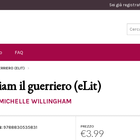
Sei già registr
o
FAQ
ERRIERO (ELIT)
iam il guerriero (eLit)
MICHELLE WILLINGHAM
PREZZO
N:
9788830535831
€3.99