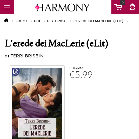
0
EBOOK
ELIT
HISTORICAL
L'EREDE DEI MACLERIE (ELIT)
L'erede dei MacLerie (eLit)
EBOOK
di TERRI BRISBIN
LIBRI
PREZZO
€5.99
Calendario
FAQ